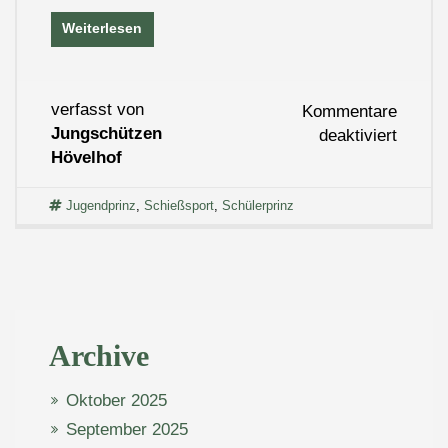
Weiterlesen
verfasst von
Kommentare
Jungschützen
für
deaktiviert
Hövelhof
Schüle
und
Jugend
Jugendprinz
,
Schießsport
,
Schülerprinz
Archive
Oktober 2025
September 2025