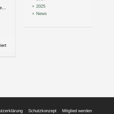
2025
ppe…
News
für
iert
St.
Martinsfest
tzerklärung
Schutzkonzept
Mitglied werden